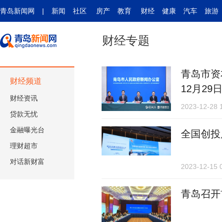
青岛新闻网
|
新闻
社区
房产
教育
财经
健康
汽车
旅游
财经专题
青岛市资
财经频道
12月29
财经资讯
2023-12-28 
贷款无忧
金融曝光台
全国创投
理财超市
对话新财富
2023-12-15 
青岛召开