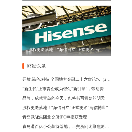
股权更迭落地！“海信日立”正式更名“海信博世”
财经头条
开放.绿色.科技 全国地方金融二十六次论坛（2022）年会在青岛西海岸新区举办
“新生代”上市青企成为强劲“新引擎”，带动资本市场“青岛军团”发展
品牌，成就青岛的今天，也将书写青岛的明天
股权更迭落地！“海信日立”正式更名“海信博世”
青岛武晓集团北交所IPO申报获受理！
青岛港百亿小公募待落地，上交所问询聚焦两大核心风险点