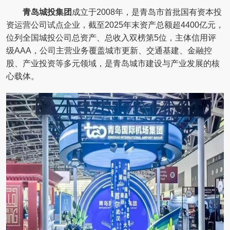
青岛城投集团
成立于2008年，是青岛市首批国有资本投
资运营公司试点企业，截至2025年末资产总额超4400亿元，
位列全国城投公司总资产、总收入双榜第5位，主体信用评
级AAA，公司主营业务覆盖城市更新、交通基建、金融控
股、产业投资等多元领域，是青岛城市建设与产业发展的核
心载体。