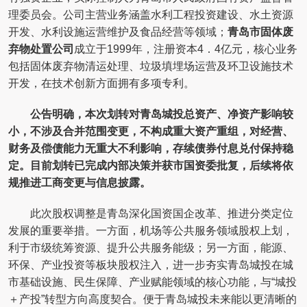
理委员会。公司主营业务涵盖水利工程投资建设、水土资源
开发、水利设施运营维护及食品经营等领域；
青岛市固体废
弃物处置公司
成立于1999年，注册资本4．4亿元，核心业务
包括固体废弃物清运处理、垃圾填埋场运营及环卫设施技术
开发，在技术创新方面拥有多项专利。
公告明确，本次划转对青岛城投总资产、净资产影响较
小，不涉及合并范围变更，不构成重大资产重组，对经营、
财务及偿债能力无重大不利影响，存续债券付息兑付保持稳
定。目前划转已完成内部决策并获市国资委批复，后续将依
规推进工商变更与信息披露。
此次股权调整是青岛深化国资国企改革、推进分类定位
发展的重要举措。一方面，机场等公共服务领域股权上划，
利于市级统筹资源、提升公共服务能级；另一方面，能源、
环保、产业投资等板块股权注入，进一步夯实青岛城投在城
市基础设施、民生保障、产业赋能领域的核心功能，与“城投
＋产投”转型方向高度契合。便于青岛城投未来能以更清晰的