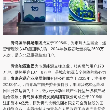
青岛国际机场集团
成立于1998年，为市属大型国企，运
营管理胶东4F级国际机场，2024年旅客吞吐量突破2690万
人次，是东北亚重要航空门户。
青岛能源集团
为市属能源支柱企业，服务燃气用户178
万户、供热用户137．8万户，是城市能源安全保障的核心力
量；
青岛东鼎产业发展集团
有限公司成立于2023年，注册资
本100亿元，由‌青岛市国资委‌全资持股，集团以‌资本运营和
园区开发运营‌为主业，致力于推动区域产业转型升级和产城
融合发展；
青岛源水投资发展集团有限公司
成立于2019年，
注册资本4亿元，原为青岛饮料集团有限公司全资控股的国
有独资企业，实际控制人为青岛市人民政府国有资产监督管