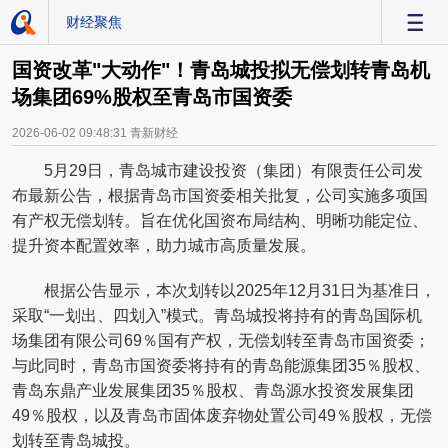
财经聚焦
-
国资改革"大动作"！青岛城投拟无偿划转青岛机
场集团69%股权至青岛市国资委
2026-06-02 09:48:31
青新财经
5月29日，青岛城市建设投资（集团）有限责任公司发
布最新公告，根据青岛市国资委相关批复，公司实施多项国
有产权无偿划转。旨在优化国资布局结构、明晰功能定位、
提升资本配置效率，助力城市高质量发展。
根据公告显示，本次划转以2025年12月31日为基准日，
采取“一划出、四划入”模式。青岛城投将持有的青岛国际机
场集团有限公司69％国有产权，无偿划转至青岛市国资委；
与此同时，青岛市国资委将持有的青岛能源集团35％股权、
青岛东鼎产业发展集团35％股权、青岛源水投资发展集团
49％股权，以及青岛市固体废弃物处置公司49％股权，无偿
划转至青岛城投。