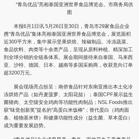
“青岛优品”亮相泰国亚洲世界食品博览会。市商务局供
图
本报6月1日讯 5月26日至30日，青岛市29家食品企业
携“青岛优品”集体亮相泰国亚洲世界食品博览会，展览面积
近300平方米，集中展示坚果烘焙、辣椒制品、冷冻蔬菜、
食品饮料、肉类等十余类产品，呈现从原料种植、精深加工
到全球分销的全链条体系。展会期间接待来自泰国、马来西
亚、沙特、德国、日本、越南等多国采购商，收获意向订单
超3200万元。
展会现场亮点纷呈：南侨食品针对东南亚推出本土化冷
冻烘焙产品（如丹麦菠萝、太阳花挞）；泰国CPF展示益生
菌猪肉、太空级安全鸡肉等功能性肉制品；NSL Foods推出
获“味觉创新奖”提名的“高蛋白米饭棒”；替代蛋白（鸡肉面
条、植物基米饼）和健康功能性成分（益生菌、草本蛋白）
成为重要发展趋势。